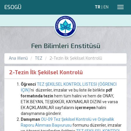
ESOGÜ
TR
|
EN
Toggl
navig
Fen Bilimleri Enstitüsü
Ana Menü
TEZ
2-Tezin İlk Şekilsel Kontrolü
2-Tezin İlk Şekilsel Kontrolü
Öğrenci
TEZ ŞEKİLSEL KONTROL LİSTESİ (ÖĞRENCİ
İÇİN)
'ni düzenler, imzalar ve bu liste ile birlikte
pdf
formatında
tezin
hem tüm halini ve hem de ONAY,
ETİK BEYAN, TEŞEKKÜR, KAYNAKLAR DİZİNİ ve varsa
EK AÇIKLAMALAR sayfalarını
içermeyen
halini
danışmanına gönderir.
Danışman
OU-09 Tez Şekilsel Kontrolü ve Orijinallik
Raporu Alınması Başvurusu
formunu düzenler, imzalar