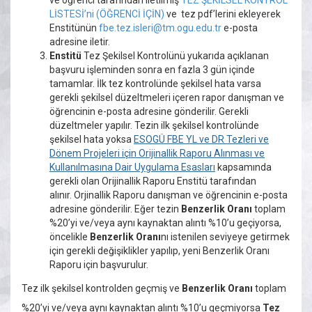
ve öğrenci tarafından iletilmiş
TEZ ŞEKİLSEL KONTROL
LİSTESİ’ni (ÖĞRENCİ İÇİN)
ve tez pdf’lerini ekleyerek
Enstitünün
fbe.tez.isleri@tm.ogu.edu.tr
e-posta
adresine iletir.
Enstitü
Tez Şekilsel Kontrolünü yukarıda açıklanan
başvuru işleminden sonra en fazla 3 gün içinde
tamamlar. İlk tez kontrolünde şekilsel hata varsa
gerekli şekilsel düzeltmeleri içeren rapor danışman ve
öğrencinin e-posta adresine gönderilir. Gerekli
düzeltmeler yapılır.
Tezin ilk şekilsel kontrolünde
şekilsel hata yoksa
ESOGÜ FBE YL ve DR Tezleri ve
Dönem Projeleri için Orijinallik Raporu Alınması ve
Kullanılmasına Dair Uygulama Esasları
kapsamında
gerekli olan Orijinallik Raporu Enstitü tarafından
alınır. Orjinallik Raporu danışman ve öğrencinin e-posta
adresine gönderilir. Eğer tezin
Benzerlik Oranı
toplam
%20’yi ve/veya aynı kaynaktan alıntı %10’u geçiyorsa,
öncelikle
Benzerlik Oranı
nı istenilen seviyeye getirmek
için gerekli değişiklikler yapılıp, yeni Benzerlik Oranı
Raporu için başvurulur.
Tez ilk şekilsel kontrolden geçmiş ve
Benzerlik Oranı
toplam
%20’yi ve/veya aynı kaynaktan alıntı %10’u geçmiyorsa
Tez