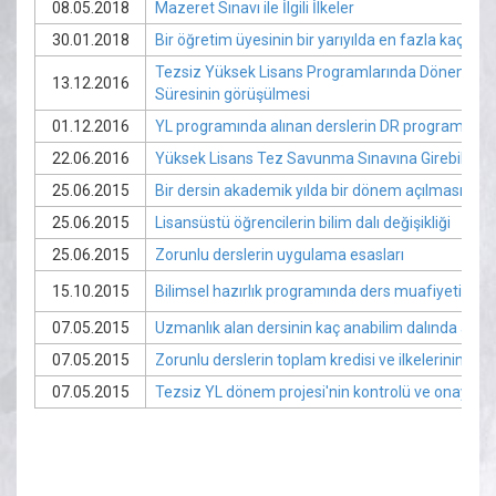
08.05.2018
Mazeret Sınavı ile İlgili İlkeler
30.01.2018
Bir öğretim üyesinin bir yarıyılda en fazla kaç der
Tezsiz Yüksek Lisans Programlarında Dönem Proj
13.12.2016
Süresinin görüşülmesi
01.12.2016
YL programında alınan derslerin DR programınd
22.06.2016
Yüksek Lisans Tez Savunma Sınavına Girebilme E
25.06.2015
Bir dersin akademik yılda bir dönem açılması
25.06.2015
Lisansüstü öğrencilerin bilim dalı değişikliği
25.06.2015
Zorunlu derslerin uygulama esasları
15.10.2015
Bilimsel hazırlık programında ders muafiyeti esas
07.05.2015
Uzmanlık alan dersinin kaç anabilim dalında açıla
07.05.2015
Zorunlu derslerin toplam kredisi ve ilkelerinin bel
07.05.2015
Tezsiz YL dönem projesi'nin kontrolü ve onay aş