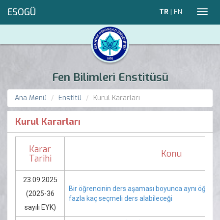
ESOGÜ
TR
|
EN
Toggl
navig
Fen Bilimleri Enstitüsü
Ana Menü
Enstitü
Kurul Kararları
Kurul Kararları
Karar
Konu
Tarihi
23.09.2025
Bir öğrencinin ders aşaması boyunca aynı öğret
(2025-36
fazla kaç seçmeli ders alabileceği
sayılı EYK)