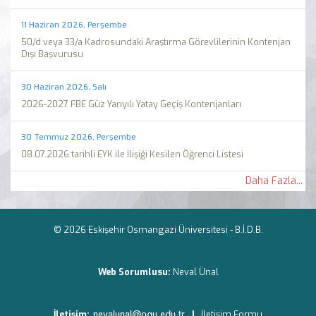
11 Haziran 2026, Perşembe
50/d veya 33/a Kadrosundaki Araştırma Görevlilerinin Kontenjan
Dışı Başvurusu
30 Haziran 2026, Salı
2026-2027 FBE Güz Yarıyılı Yatay Geçiş Kontenjanları
30 Temmuz 2026, Perşembe
08.07.2026 tarihli EYK ile İlişiği Kesilen Öğrenci Listesi
Daha Fazla...
© 2026 Eskişehir Osmangazi Üniversitesi -
B.İ.D.B.
Web Sorumlusu:
Neval Ünal
İletişim:
|
İletişim Formu